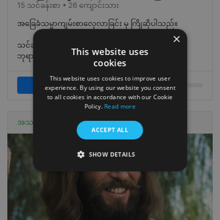
15 သင်ခန်းစာ • 26 ကျောင်းသား
အခြေခံသမ္မာကျမ်းစာလေ့လာခြင်း မှ ကြိုဆိုပါသည်။
×
သင်ခန်းစာစုစုပေါင်း ၁၅ ခု ရှိပါသည်။ သင်ခန်းစာတိုင်း
This website uses
ဘုရားသခင်၏နှုတ်ကပတ်တေ…
cookies
This website uses cookies to improve user
ပိုဖတ်ပါ
experience. By using our website you consent
to all cookies in accordance with our Cookie
Policy.
Read more
အသစ်
ACCEPT ALL
SHOW DETAILS