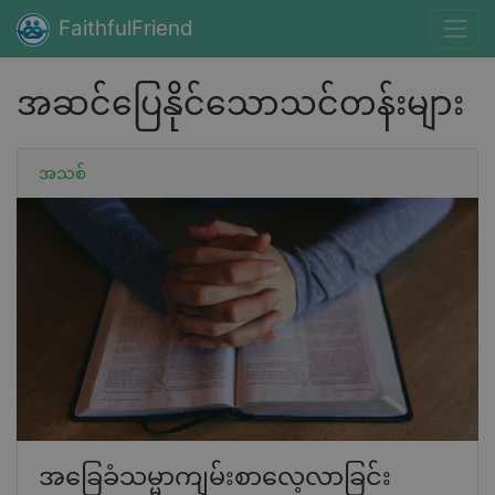
FaithfulFriend
အဆင်ပြေနိုင်သောသင်တန်းများ
အသစ်
အခြေခံသမ္မာကျမ်းစာလေ့လာခြင်း